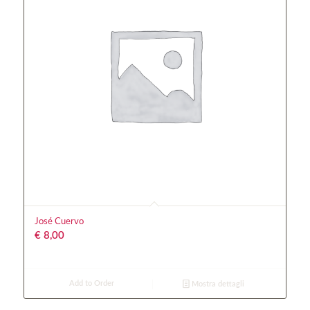
José Cuervo
€
8,00
Add to Order
Mostra dettagli