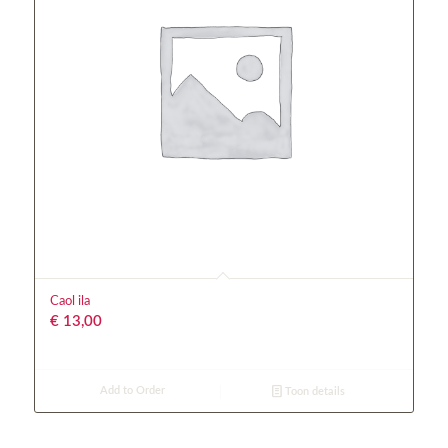
Caol ila
€
13,00
Add to Order
Toon details