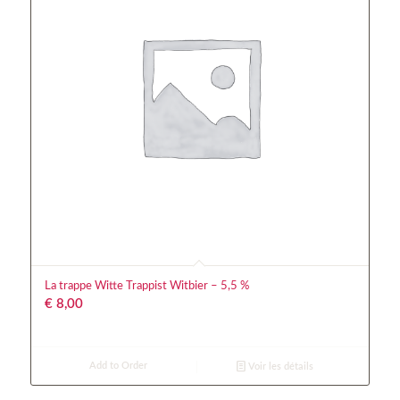
La trappe Witte Trappist Witbier – 5,5 %
€
8,00
Add to Order
Voir les détails