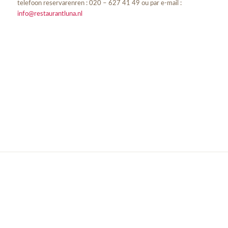
telefoon reservarenren : 020 – 627 41 49 ou par e-mail :
info@restaurantluna.nl
Voor groepen (vanaf 8 pers.) graag reserveren via e-mail :
info@restaurantluna.nl
.
Il y a un restaurant Luna dans ce qui se trouve à la maison. Met
maximaal 45 personen (minimaal 30) u een onvergetelijke Luna
avond ervaren.
Live muziek is daarbij ook mogelijk !