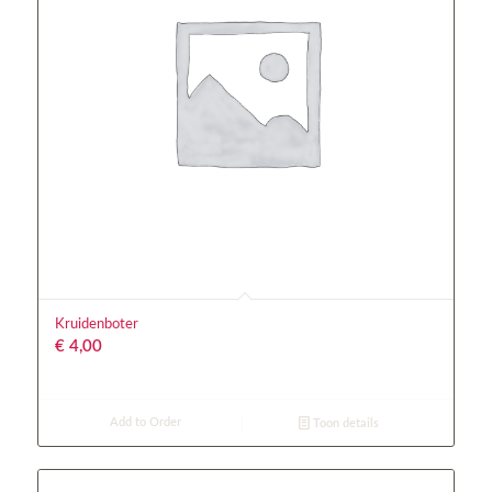
Kruidenboter
€
4,00
Add to Order
Toon details