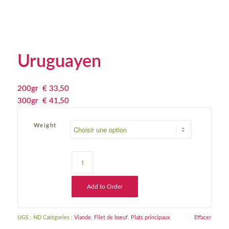
Uruguayen
200gr
€
 33,50
300gr
€
 41,50
Weight
Add to Order
UGS :
ND
Catégories :
Viande
,
Filet de bœuf
,
Plats principaux
Effacer