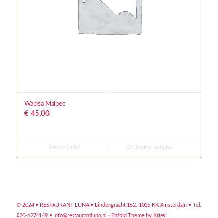
Wapisa Malbec
€
45,00
Add to Order
Mostrar detalles
© 2024 • RESTAURANT LUNA •
Lindengracht 152, 1015 KK Amsterdam
• Tel.
020-6274149 •
info@restaurantluna.nl
-
Enfold Theme by Kriesi