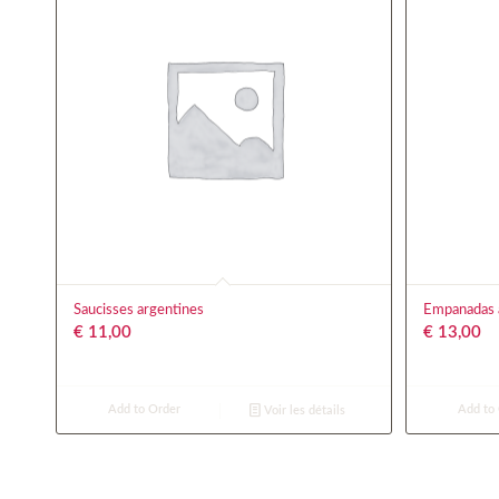
Saucisses argentines
Empanadas a
€
11,00
€
13,00
Add to Order
Add to
Voir les détails