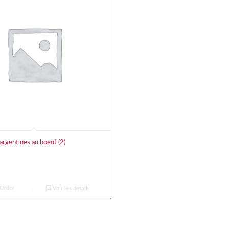
rgentines au boeuf (2)
 Order
Voir les détails