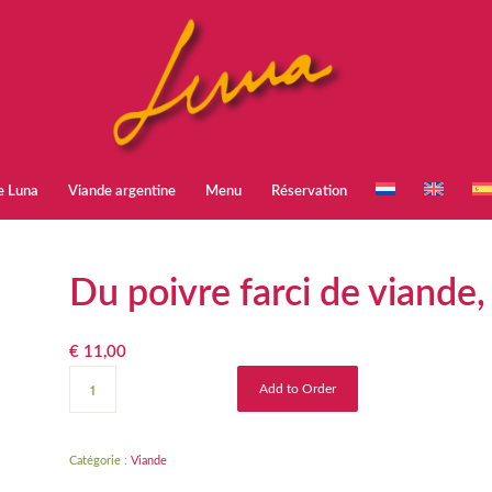
e Luna
Viande argentine
Menu
Réservation
Du poivre farci de viande,
€
11,00
Add to Order
Catégorie :
Viande