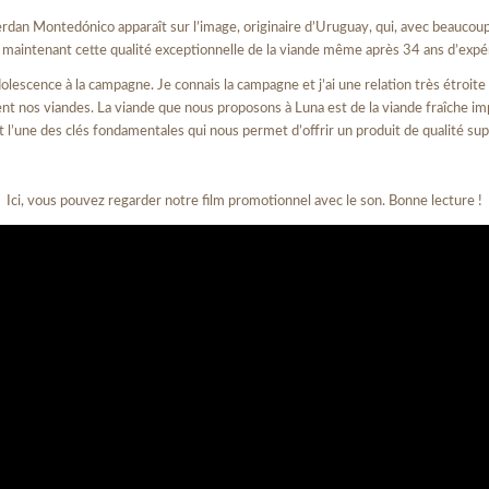
Oberdan Montedónico apparaît sur l’image, originaire d’Uruguay, qui, avec beauco
n maintenant cette qualité exceptionnelle de la viande même après 34 ans d’expé
adolescence à la campagne. Je connais la campagne et j’ai une relation très étroi
ennent nos viandes. La viande que nous proposons à Luna est de la viande fraîche
’est l’une des clés fondamentales qui nous permet d’offrir un produit de qualité
Ici, vous pouvez regarder notre film promotionnel avec le son. Bonne lecture !