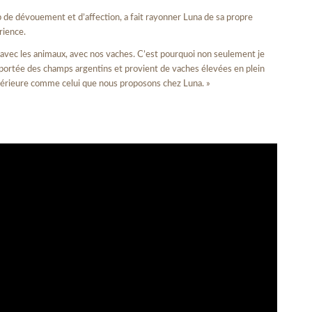
up de dévouement et d’affection, a fait rayonner Luna de sa propre
rience.
te avec les animaux, avec nos vaches. C’est pourquoi non seulement je
 importée des champs argentins et provient de vaches élevées en plein
 supérieure comme celui que nous proposons chez Luna. »