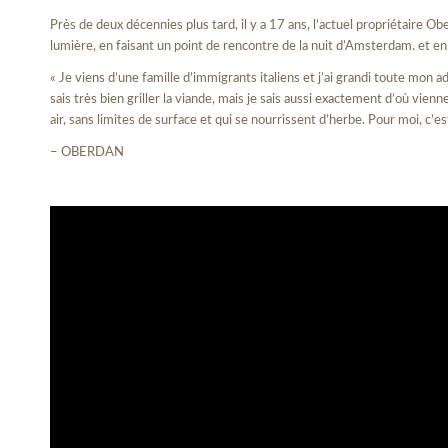
Près de deux décennies plus tard, il y a 17 ans, l’actuel propriétaire 
lumière, en faisant un point de rencontre de la nuit d’Amsterdam. et e
« Je viens d’une famille d’immigrants italiens et j’ai grandi toute mon 
sais très bien griller la viande, mais je sais aussi exactement d’où vi
air, sans limites de surface et qui se nourrissent d’herbe. Pour moi, c
– OBERDAN